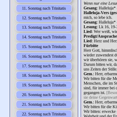
Wenn nur eine Lesun
Gesang
: Halleluja*
11. Sonntag nach Trinitatis
Halleluja-Vers (ge
mich, so lebe ich.
12. Sonntag nach Trinitatis
Gesang
: Halleluja*
Lesung
: Lk 16, 19
13. Sonntag nach Trinitatis
Lied
: Wer weiß, wi
Predigt/Ansprache/
14. Sonntag nach Trinitatis
Lied
: Herz und He
Fürbitte
15. Sonntag nach Trinitatis
Herr Gott, himmlisch
wieder zuwendest du
16. Sonntag nach Trinitatis
wir überhören sie, 
Darum bitten wir, d
17. Sonntag nach Trinitatis
uns Zeiten der Still
Gem
.: Herr, erbarm
18. Sonntag nach Trinitatis
Wir bitten für die M
Menschen, die im St
19. Sonntag nach Trinitatis
sind, für immer bei 
gegangen ist.
[Beson
20. Sonntag nach Trinitatis
sie deine Gegenwart 
Gem
.: Herr, erbarm
21. Sonntag nach Trinitatis
Wir bitten für die K
Wir bitten: erwecke 
22. Sonntag nach Trinitatis
Wahrheit und der Fre