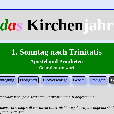
d
a
s
Kirchen
jahr
1. Sonntag nach Trinitatis
Apostel und Propheten
Gottesdienstentwurf
tanregung
Predigttext
Liedvorschläge
Gebete
Predigten
G
entwurf ist auf die Texte der Perikopenreihe II abgestimmt.
ienstvorschlag soll vor allem (aber nicht nur) denen, die ungeübt sind
 eine Hilfe sein.