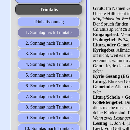
Gruß
: Im Namen Go
Trinitatis
Unsere Hilfe steht
Möglichkeit im Wec
Trinitatissonntag
Der Spruch für den 
Christus spricht zu 
1. Sonntag nach Trinitatis
Eingangslied
: Mein
Psalmgebet
: Ps 34,
2. Sonntag nach Trinitatis
Liturg oder Geme
Kyriegebet
: Allmäc
3. Sonntag nach Trinitatis
oft nicht, weil es u
erkennen, wann du z
4. Sonntag nach Trinitatis
Gem
.: Kyrie eleison
oder:
5. Sonntag nach Trinitatis
Kyrie-Gesang (EG 
Liturg
: Ehre sei Go
6. Sonntag nach Trinitatis
Gemeinde
: Allein 
oder
7. Sonntag nach Trinitatis
Liturg/Schola + G
Kollektengebet
: Du
8. Sonntag nach Trinitatis
dich: mache uns sta
deine Kinder sind. D
9. Sonntag nach Trinitatis
Wenn zwei Lesungen 
Lesung
: 1. Joh 4, 
Lied
: Von Gott will
10. Sonntag nach Trinitatis