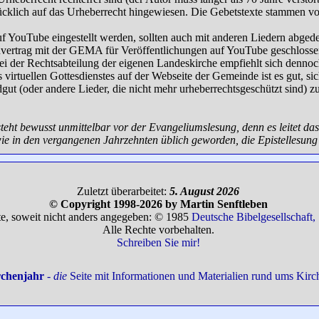
ücklich auf das Urheberrecht hingewiesen. Die Gebetstexte stammen v
uf YouTube eingestellt werden, sollten auch mit anderen Liedern abgede
rtrag mit der GEMA für Veröffentlichungen auf YouTube geschlossen
i der Rechtsabteilung der eigenen Landeskirche empfiehlt sich dennoc
 virtuellen Gottesdienstes auf der Webseite der Gemeinde ist es gut, sic
gut (oder andere Lieder, die nicht mehr urheberrechtsgeschützt sind) z
teht bewusst unmittelbar vor der Evangeliumslesung, denn es leitet da
 wie in den vergangenen Jahrzehnten üblich geworden, die Epistellesung
Zuletzt überarbeitet:
5. August 2026
© Copyright 1998-2026 by Martin Senftleben
te, soweit nicht anders angegeben: © 1985
Deutsche Bibelgesellschaft, 
Alle Rechte vorbehalten.
Schreiben Sie mir!
rchenjahr
-
die
Seite mit Informationen und Materialien rund ums Kirc