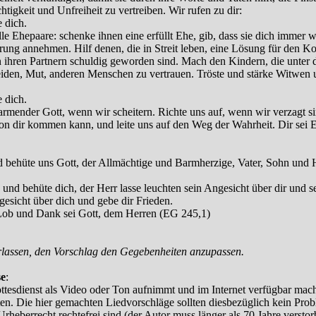
igkeit und Unfreiheit zu vertreiben. Wir rufen zu dir:
e dich.
alle Ehepaare: schenke ihnen eine erfüllt Ehe, gib, dass sie dich immer
ung annehmen. Hilf denen, die in Streit leben, eine Lösung für den Kon
n ihren Partnern schuldig geworden sind. Mach den Kindern, die unter 
iden, Mut, anderen Menschen zu vertrauen. Tröste und stärke Witwen
e dich.
rbarmender Gott, wenn wir scheitern. Richte uns auf, wenn wir verzagt s
 von dir kommen kann, und leite uns auf den Weg der Wahrheit. Dir sei 
d behüte uns Gott, der Allmächtige und Barmherzige, Vater, Sohn und H
und behüte dich, der Herr lasse leuchten sein Angesicht über dir und se
gesicht über dich und gebe dir Frieden.
 Lob und Dank sei Gott, dem Herren (EG 245,1)
rlassen, den Vorschlag den Gegebenheiten anzupassen.
se
:
esdienst als Video oder Ton aufnimmt und im Internet verfügbar mac
en. Die hier gemachten Liedvorschläge sollten diesbezüglich kein Probl
rheberrecht rechtefrei sind (der Autor muss länger als 70 Jahre verstorb