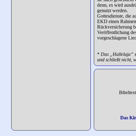
denn, es wird ausdr
genutzt werden.
Gottesdienste, die a
EKD einen Rahmenve
Rückversicherung be
Veröffentlichung des
vorgeschlagene Lied
*
Das „Halleluja” s
und schließt nicht,
Bibeltex
Das Ki