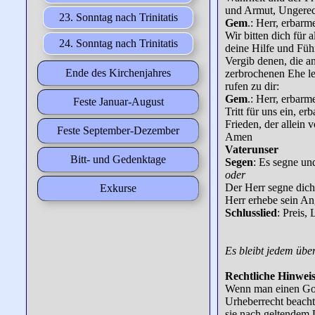
und Armut, Ungerecht
23. Sonntag nach Trinitatis
Gem
.: Herr, erbarm
Wir bitten dich für 
24. Sonntag nach Trinitatis
deine Hilfe und Führ
Vergib denen, die a
Ende des Kirchenjahres
zerbrochenen Ehe le
rufen zu dir:
Gem
.: Herr, erbarm
Feste Januar-August
Tritt für uns ein, e
Frieden, der allein
Feste September-Dezember
Amen
Vaterunser
Bitt- und Gedenktage
Segen
: Es segne un
oder
Der Herr segne dich 
Exkurse
Herr erhebe sein An
Schlusslied
: Preis,
Es bleibt jedem übe
Rechtliche Hinwei
Wenn man einen Gott
Urheberrecht beacht
sie nach geltendem U