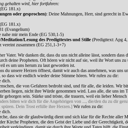
g gehalten wird, hier fortfahren:
 (EG 181.x)
sungen oder gesprochen)
: Deine Mahnungen, Herr, sind gerecht in Ew
 (EG 181.x)
-31 (Evangelium)
e nahe mir mein Ende (EG 530,1-5)
Meditation/Lesung des Predigttextes und Stille
(Predigttext: Apg 4,
rz vereint zusammen (EG 251,1-3+7)
er Vater. Wir danken dir, dass du uns nicht alleine lässt, sondern dass
rch deine Propheten. Oft hören wir nicht auf sie, weil ihr Wort uns zu
weil es um uns herum zu laut geworden ist.
ass du unsere Herzen öffnest, damit wir auch das annehmen, was uns u
e, so dass wir endlich wieder deine Stimme hören. Wir rufen zu dir:
e dich.
enschen, die von Gefahren bedroht sind, und für alle, die leiden. Wir bit
erben liegen, nicht ihre Würde genommen wird. Lass alle, die uns im
dir geborgen sein. Stärke und tröste, die trauern, weil ein lieber Mensc
ders bitten wir dich für die Angehörigen von ..., die/den du zu dir geruf
spüren. Dein Trost erfülle ihre Herzen.]
Wir rufen zu dir:
e dich.
irche, dass sie dir glaubwürdig dient und sich klar für die Rechte aller 
der Kirche Propheten, die den Geist der Liebe und der Gerechtigkeit, d
iheit verkündigen, damit sie durch ihre Worte und Taten hilft, die Fin