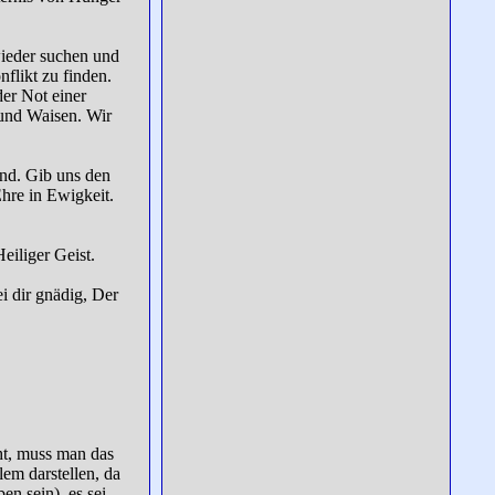
 wieder suchen und
flikt zu finden.
der Not einer
 und Waisen. Wir
ind. Gib uns den
Ehre in Ewigkeit.
eiliger Geist.
i dir gnädig, Der
ht, muss man das
em darstellen, da
en sein), es sei