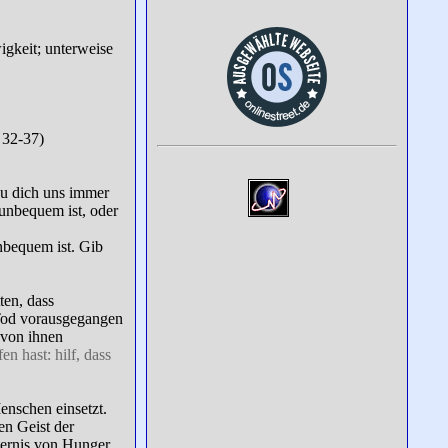
igkeit; unterweise
 32-37)
 du dich uns immer
 unbequem ist, oder
nbequem ist. Gib
ten, dass
 Tod vorausgegangen
h von ihnen
en hast: hilf, dass
Menschen einsetzt.
en Geist der
sternis von Hunger