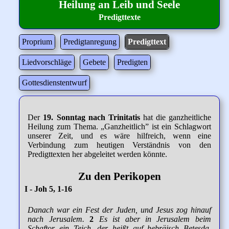
Heilung an Leib und Seele
Predigttexte
Proprium
Predigtanregung
Predigttext
Liedvorschläge
Gebete
Predigten
Gottesdienstentwurf
Der
19. Sonntag nach Trinitatis
hat die ganzheitliche
Heilung zum Thema. „Ganzheitlich” ist ein Schlagwort
unserer Zeit, und es wäre hilfreich, wenn eine
Verbindung zum heutigen Verständnis von den
Predigttexten her abgeleitet werden könnte.
Zu den Perikopen
I - Joh 5, 1-16
Danach war ein Fest der Juden, und Jesus zog hinauf
nach Jerusalem.
2
Es ist aber in Jerusalem beim
Schaftor ein Teich, der heißt auf hebräisch Betesda.