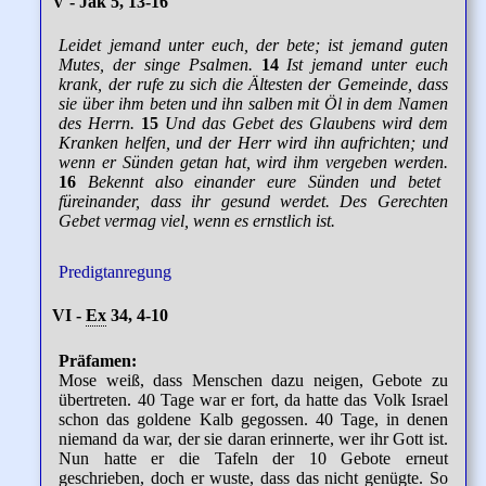
V - Jak 5, 13-16
Leidet jemand unter euch, der bete; ist jemand guten
Mutes, der singe Psalmen.
14
Ist jemand unter euch
krank, der rufe zu sich die Ältesten der Gemeinde, dass
sie über ihm beten und ihn salben mit Öl in dem Namen
des Herrn.
15
Und das Gebet des Glaubens wird dem
Kranken helfen, und der Herr wird ihn aufrichten; und
wenn er Sünden getan hat, wird ihm vergeben werden.
16
Bekennt also einander eure Sünden und betet
füreinander, dass ihr gesund werdet. Des Gerechten
Gebet vermag viel, wenn es ernstlich ist.
Predigtanregung
VI -
Ex
34, 4-10
Präfamen:
Mose weiß, dass Menschen dazu neigen, Gebote zu
übertreten. 40 Tage war er fort, da hatte das Volk Israel
schon das goldene Kalb gegossen. 40 Tage, in denen
niemand da war, der sie daran erinnerte, wer ihr Gott ist.
Nun hatte er die Tafeln der 10 Gebote erneut
geschrieben, doch er wuste, dass das nicht genügte. So