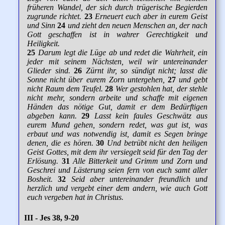
früheren Wandel, der sich durch trügerische Begierden
zugrunde richtet.
23
Erneuert euch aber in eurem Geist
und Sinn
24
und zieht den neuen Menschen an, der nach
Gott geschaffen ist in wahrer Gerechtigkeit und
Heiligkeit.
25
Darum legt die Lüge ab und redet die Wahrheit, ein
jeder mit seinem Nächsten, weil wir untereinander
Glieder sind.
26
Zürnt ihr, so sündigt nicht; lasst die
Sonne nicht über eurem Zorn untergehen,
27
und gebt
nicht Raum dem Teufel.
28
Wer gestohlen hat, der stehle
nicht mehr, sondern arbeite und schaffe mit eigenen
Händen das nötige Gut, damit er dem Bedürftigen
abgeben kann.
29
Lasst kein faules Geschwätz aus
eurem Mund gehen, sondern redet, was gut ist, was
erbaut und was notwendig ist, damit es Segen bringe
denen, die es hören.
30
Und betrübt nicht den heiligen
Geist Gottes, mit dem ihr versiegelt seid für den Tag der
Erlösung.
31
Alle Bitterkeit und Grimm und Zorn und
Geschrei und Lästerung seien fern von euch samt aller
Bosheit.
32
Seid aber untereinander freundlich und
herzlich und vergebt einer dem andern, wie auch Gott
euch vergeben hat in Christus.
III - Jes 38, 9-20