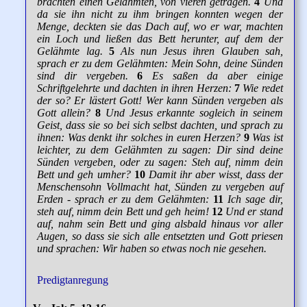
brachten einen Gelähmten, von vieren getragen.
4
Und
da sie ihn nicht zu ihm bringen konnten wegen der
Menge, deckten sie das Dach auf, wo er war, machten
ein Loch und ließen das Bett herunter, auf dem der
Gelähmte lag.
5
Als nun Jesus ihren Glauben sah,
sprach er zu dem Gelähmten: Mein Sohn, deine Sünden
sind dir vergeben.
6
Es saßen da aber einige
Schriftgelehrte und dachten in ihren Herzen:
7
Wie redet
der so? Er lästert Gott! Wer kann Sünden vergeben als
Gott allein?
8
Und Jesus erkannte sogleich in seinem
Geist, dass sie so bei sich selbst dachten, und sprach zu
ihnen: Was denkt ihr solches in euren Herzen?
9
Was ist
leichter, zu dem Gelähmten zu sagen: Dir sind deine
Sünden vergeben, oder zu sagen: Steh auf, nimm dein
Bett und geh umher?
10
Damit ihr aber wisst, dass der
Menschensohn Vollmacht hat, Sünden zu vergeben auf
Erden - sprach er zu dem Gelähmten:
11
Ich sage dir,
steh auf, nimm dein Bett und geh heim!
12
Und er stand
auf, nahm sein Bett und ging alsbald hinaus vor aller
Augen, so dass sie sich alle entsetzten und Gott priesen
und sprachen: Wir haben so etwas noch nie gesehen.
Predigtanregung