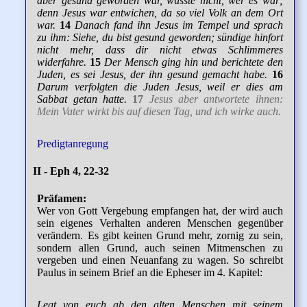
aber gesund geworden war, wusste nicht, wer es war;
denn Jesus war entwichen, da so viel Volk an dem Ort
war.
14
Danach fand ihn Jesus im Tempel und sprach
zu ihm: Siehe, du bist gesund geworden; sündige hinfort
nicht mehr, dass dir nicht etwas Schlimmeres
widerfahre.
15
Der Mensch ging hin und berichtete den
Juden, es sei Jesus, der ihn gesund gemacht habe.
16
Darum verfolgten die Juden Jesus, weil er dies am
Sabbat getan hatte.
17
Jesus aber antwortete ihnen:
Mein Vater wirkt bis auf diesen Tag, und ich wirke auch.
Predigtanregung
II - Eph 4, 22-32
Präfamen:
Wer von Gott Vergebung empfangen hat, der wird auch
sein eigenes Verhalten anderen Menschen gegenüber
verändern. Es gibt keinen Grund mehr, zornig zu sein,
sondern allen Grund, auch seinen Mitmenschen zu
vergeben und einen Neuanfang zu wagen. So schreibt
Paulus in seinem Brief an die Epheser im 4. Kapitel:
Legt von euch ab den alten Menschen mit seinem