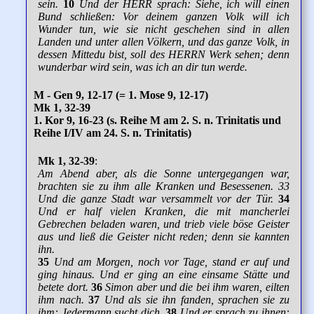
sein.
10
Und der HERR sprach: Siehe, ich will einen
Bund schließen: Vor deinem ganzen Volk will ich
Wunder tun, wie sie nicht geschehen sind in allen
Landen und unter allen Völkern, und das ganze Volk, in
dessen Mittedu bist, soll des HERRN Werk sehen; denn
wunderbar wird sein, was ich an dir tun werde.
M - Gen 9, 12-17 (= 1. Mose 9, 12-17)
Mk 1, 32-39
1. Kor 9, 16-23 (s. Reihe M am 2. S. n. Trinitatis und
Reihe I/IV am 24. S. n. Trinitatis)
Mk 1, 32-39
:
Am Abend aber, als die Sonne untergegangen war,
brachten sie zu ihm alle Kranken und Besessenen. 33
Und die ganze Stadt war versammelt vor der Tür.
34
Und er half vielen Kranken, die mit mancherlei
Gebrechen beladen waren, und trieb viele böse Geister
aus und ließ die Geister nicht reden; denn sie kannten
ihn.
35
Und am Morgen, noch vor Tage, stand er auf und
ging hinaus. Und er ging an eine einsame Stätte und
betete dort.
36
Simon aber und die bei ihm waren, eilten
ihm nach.
37
Und als sie ihn fanden, sprachen sie zu
ihm: Jedermann sucht dich.
38
Und er sprach zu ihnen: