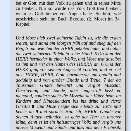
bat er Gott, mit dem Volk zu gehen und in seiner Mitte
zu bleiben. Nur so würde das Volk Gott treu bleiben,
wenn es Gott immer vor Augen hatte. So hört, wie
geschrieben steht im Buch Exodus, (2. Mose) im 34.
Kapitel:
Und Mose hieb zwei steinerne Tafeln zu, wie die ersten
waren, und stand am Morgen früh auf und stieg auf den
Berg Sinai, wie ihm der HERR geboten hatte, und nahm
die zwei steinernen Tafeln in seine Hand.
5
Da kam der
HERR hernieder in einer Wolke, und Mose trat daselbst
zu ihm und rief den Namen des HERRN an.
6
Und der
HERR ging vor seinem Angesicht vorüber, und er rief
aus: HERR, HERR, Gott, barmherzig und gnädig und
geduldig und von großer Gnade und Treue,
7
der da
Tausenden Gnade bewahrt und vergibt Missetat,
Übertretung und Sünde, aber ungestraft lässt er
niemand, sondern sucht die Missetat der Väter heim an
Kindern und Kindeskindern bis ins dritte und vierte
Glied!a
8
Und Mose neigte sich eilends zur Erde und
betete an
9
und sprach: Hab ich, HERR, Gnade vor
deinen Augen gefunden, so gehe der Herr in unserer
Mitte, denn es ist ein halsstarriges Volk; und vergib uns
unsere Missetat und Sünde und lass uns dein Erbbesitz