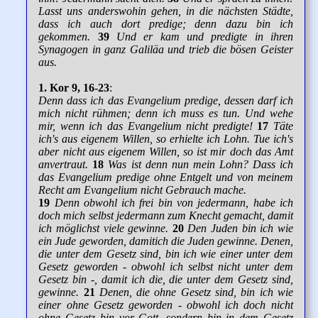
Lasst uns anderswohin gehen, in die nächsten Städte,
dass ich auch dort predige; denn dazu bin ich
gekommen.
39
Und er kam und predigte in ihren
Synagogen in ganz Galiläa und trieb die bösen Geister
aus.
1. Kor 9, 16-23
:
Denn dass ich das Evangelium predige, dessen darf ich
mich nicht rühmen; denn ich muss es tun. Und wehe
mir, wenn ich das Evangelium nicht predigte!
17
Täte
ich's aus eigenem Willen, so erhielte ich Lohn. Tue ich's
aber nicht aus eigenem Willen, so ist mir doch das Amt
anvertraut.
18
Was ist denn nun mein Lohn? Dass ich
das Evangelium predige ohne Entgelt und von meinem
Recht am Evangelium nicht Gebrauch mache.
19
Denn obwohl ich frei bin von jedermann, habe ich
doch mich selbst jedermann zum Knecht gemacht, damit
ich möglichst viele gewinne.
20
Den Juden bin ich wie
ein Jude geworden, damitich die Juden gewinne. Denen,
die unter dem Gesetz sind, bin ich wie einer unter dem
Gesetz geworden - obwohl ich selbst nicht unter dem
Gesetz bin -, damit ich die, die unter dem Gesetz sind,
gewinne.
21
Denen, die ohne Gesetz sind, bin ich wie
einer ohne Gesetz geworden - obwohl ich doch nicht
ohne Gesetz bin vor Gott, sondern bin in dem Gesetz