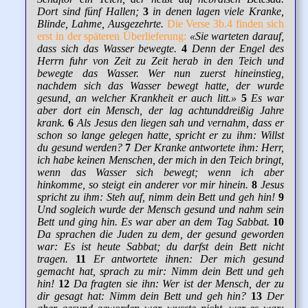
Dort sind fünf Hallen;
3
in denen lagen viele Kranke,
Blinde, Lahme, Ausgezehrte.
Die Verse 3b.4 finden sich
erst in der späteren Überlieferung:
«Sie warteten darauf,
dass sich das Wasser bewegte.
4
Denn der Engel des
Herrn fuhr von Zeit zu Zeit herab in den Teich und
bewegte das Wasser. Wer nun zuerst hineinstieg,
nachdem sich das Wasser bewegt hatte, der wurde
gesund, an welcher Krankheit er auch litt.»
5
Es war
aber dort ein Mensch, der lag achtunddreißig Jahre
krank.
6
Als Jesus den liegen sah und vernahm, dass er
schon so lange gelegen hatte, spricht er zu ihm: Willst
du gesund werden?
7
Der Kranke antwortete ihm: Herr,
ich habe keinen Menschen, der mich in den Teich bringt,
wenn das Wasser sich bewegt; wenn ich aber
hinkomme, so steigt ein anderer vor mir hinein.
8
Jesus
spricht zu ihm: Steh auf, nimm dein Bett und geh hin!
9
Und sogleich wurde der Mensch gesund und nahm sein
Bett und ging hin. Es war aber an dem Tag Sabbat.
10
Da sprachen die Juden zu dem, der gesund geworden
war: Es ist heute Sabbat; du darfst dein Bett nicht
tragen.
11
Er antwortete ihnen: Der mich gesund
gemacht hat, sprach zu mir: Nimm dein Bett und geh
hin!
12
Da fragten sie ihn: Wer ist der Mensch, der zu
dir gesagt hat: Nimm dein Bett und geh hin?
13
Der