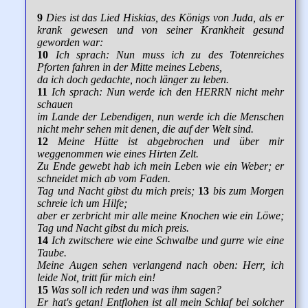
9
Dies ist das Lied Hiskias, des Königs von Juda, als er
krank gewesen und von seiner Krankheit gesund
geworden war:
10
Ich sprach: Nun muss ich zu des Totenreiches
Pforten fahren in der Mitte meines Lebens,
da ich doch gedachte, noch länger zu leben.
11
Ich sprach: Nun werde ich den HERRN nicht mehr
schauen
im Lande der Lebendigen, nun werde ich die Menschen
nicht mehr sehen mit denen, die auf der Welt sind.
12
Meine Hütte ist abgebrochen und über mir
weggenommen wie eines Hirten Zelt.
Zu Ende gewebt hab ich mein Leben wie ein Weber; er
schneidet mich ab vom Faden.
Tag und Nacht gibst du mich preis;
13
bis zum Morgen
schreie ich um Hilfe;
aber er zerbricht mir alle meine Knochen wie ein Löwe;
Tag und Nacht gibst du mich preis.
14
Ich zwitschere wie eine Schwalbe und gurre wie eine
Taube.
Meine Augen sehen verlangend nach oben: Herr, ich
leide Not, tritt für mich ein!
15
Was soll ich reden und was ihm sagen?
Er hat's getan! Entflohen ist all mein Schlaf bei solcher