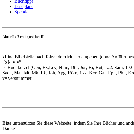
Buchtipps
Lesepläne
Spende
Aktuelle Predigtreihe: II
?
Eine Bibelstelle nach folgendem Muster eingeben (ohne Anführungs
„b k, v-v”
b=Buchkürzel (Gen, Ex,Lev, Num, Dtn, Jos, Ri, Rut, 1./2. Sam, 1./2. 
Sach, Mal, Mt, Mk, Lk, Joh, Apg, Röm, 1./2. Kor, Gal, Eph, Phil, Kol, 1
v=Versnummer
Bitte unterstützen Sie diese Webseite, indem Sie Ihre Bücher und and
Danke!