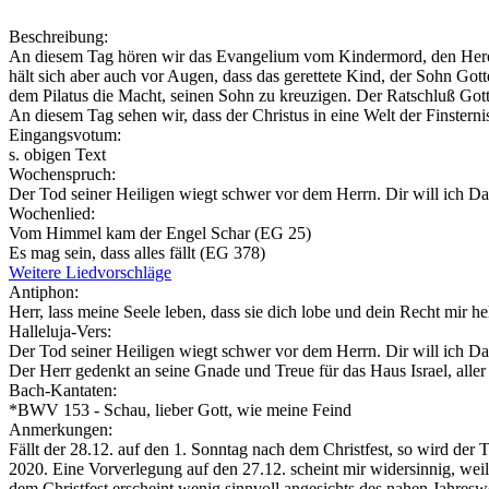
Beschreibung:
An diesem Tag hören wir das Evangelium vom Kindermord, den Herodes
hält sich aber auch vor Augen, dass das gerettete Kind, der Sohn Got
dem Pilatus die Macht, seinen Sohn zu kreuzigen. Der Ratschluß Gottes
An diesem Tag sehen wir, dass der Christus in eine Welt der Finster
Eingangsvotum:
s. obigen Text
Wochenspruch:
Der Tod seiner Heiligen wiegt schwer vor dem Herrn. Dir will ich D
Wochenlied:
Vom Himmel kam der Engel Schar (EG 25)
Es mag sein, dass alles fällt (EG 378)
Weitere Liedvorschläge
Antiphon:
Herr, lass meine Seele leben, dass sie dich lobe und dein Recht mir he
Halleluja-Vers:
Der Tod seiner Heiligen wiegt schwer vor dem Herrn. Dir will ich D
Der Herr gedenkt an seine Gnade und Treue für das Haus Israel, alle
Bach-Kantaten:
*BWV 153 - Schau, lieber Gott, wie meine Feind
Anmerkungen:
Fällt der 28.12. auf den 1. Sonntag nach dem Christfest, so wird d
2020. Eine Vorverlegung auf den 27.12. scheint mir widersinnig, we
dem Christfest erscheint wenig sinnvoll angesichts des nahen Jahresw