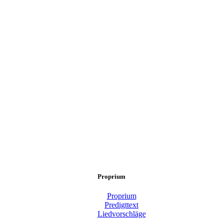
Proprium
Proprium
Predigttext
Liedvorschläge