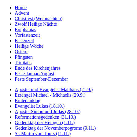
Home
Advent
Christfest (Weihnachten)
Zwölf Heilige Nächte
Epiphanias
Vorfastenzeit
Fastenzeit
Heilige Woche
Ostern
Pfingsten
Trinitatis
Ende des Kirchenjahres
Feste Januar-August
Feste September-Dezember
Apostel und Evangelist Matthäus (21.9.)
Erzengel Michael - Michaelis (29.9.)
Erntedanktag
Evangelist Lukas (18.10.)
Apostel Simon und Judas (28.10.)
Reformationsgedenken (31.10.)
Gedenktag der Heiligen (1.11.)
Gedenktag der Novemberpogrome (9.11.)
St. Martin von Tours (11.11.)