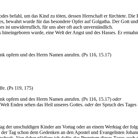
 befahl, um das Kind zu töten, dessen Herrschaft er fürchtete. Die K
tes, bewahrt wurde für das besondere Opfer auf Golgatha. Der Gott und
 ist unwiderruflich, für uns aber oft auch unverständlich.
nis hineingeboren wurde, eine Welt der Angst und des Hasses. Er ermah
ank opfern und des Herrn Namen anrufen. (Ps 116, 15.17)
lfe.
(Ps 119, 175)
ank opfern und des Herrn Namen anrufen. (Ps 116, 15.17)
oder
r Welt Enden sehen das Heil unseres Gottes.
oder
der Spruch des Tages 
er Tag der unschuldigen Kinder am Vortag oder an einem Werktag der fo
il der Tag schon dem Gedenken an den Apostel und Evangelisten Johan
echsels. Von daher plädiere ich dafür, das Proprium dieses Tages auch d