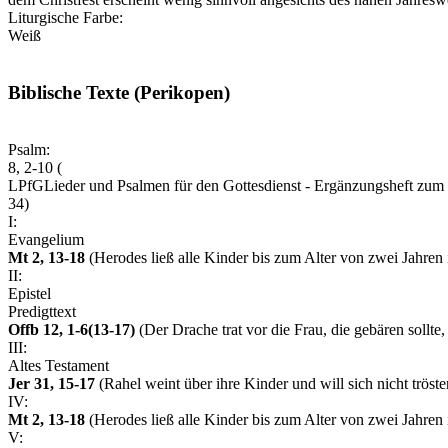
Liturgische Farbe:
Weiß
Biblische Texte (Perikopen)
Psalm:
8, 2-10 (
LPfG
Lieder und Psalmen für den Gottesdienst - Ergänzungsheft zu
34)
I:
Evangelium
Mt 2, 13-18
(Herodes ließ alle Kinder bis zum Alter von zwei Jahre
II:
Epistel
Predigttext
Offb 12, 1-6(13-17)
(Der Drache trat vor die Frau, die gebären sollte,
III:
Altes Testament
Jer 31, 15-17
(Rahel weint über ihre Kinder und will sich nicht trösten
IV:
Mt 2, 13-18
(Herodes ließ alle Kinder bis zum Alter von zwei Jahre
V: