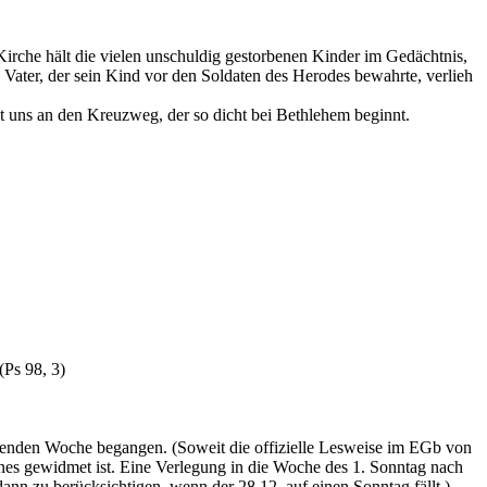
irche hält die vielen unschuldig gestorbenen Kinder im Gedächtnis,
 Vater, der sein Kind vor den Soldaten des Herodes bewahrte, verlieh
nt uns an den Kreuzweg, der so dicht bei Bethlehem beginnt.
(Ps 98, 3)
lgenden Woche begangen. (Soweit die offizielle Lesweise im EGb von
nes gewidmet ist. Eine Verlegung in die Woche des 1. Sonntag nach
ann zu berücksichtigen, wenn der 28.12. auf einen Sonntag fällt.)