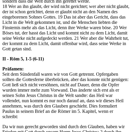
sondern dass die Welt durch ihn gerettet werde.
18
Wer an ihn glaubt, der wird nicht gerichtet; wer aber nicht glaubt,
der ist schon gerichtet, denn er glaubt nicht an den Namen des
eingeborenen Sohnes Gottes.
19
Das ist aber das Gericht, dass das
Licht in die Welt gekommen ist, und die Menschen liebten die
Finsternis mehr als das Licht, denn ihre Werke waren böse.
20
Wer
Böses tut, der hasst das Licht und kommt nicht zu dem Licht, damit
seine Werke nicht aufgedeckt werden.
21
Wer aber die Wahrheit tut,
der kommt zu dem Licht, damit offenbar wird, dass seine Werke in
Gott getan sind.
II - Röm 5, 1-5 (6-11)
Präfamen:
Seit dem Sündenfall waren wir von Gott getrennt. Opfergaben
sollten die Gottesferne überbrücken, aber das konnte nicht genügen:
Gott ließ sich nicht versöhnen, nicht auf Dauer, denn die Opfer
wurden immer mehr zum Vorwand. Das änderte sich erst als er
seinen Sohn Jesus Christus in die Welt sandte: das Heil war
vollendet, nun kommt es nur noch darauf an, dass wir dieses Heil
annehmen, was durch den Glauben geschieht. Dies formuliert
Paulus in seinem Brief an die Römer im 5. Kapitel, wenn er
schreibt:
Da wir nun gerecht geworden sind durch den Glauben, haben wir
Frieden mit Gott durch unsern Herrn Jesus Christus;
2
durch ihn