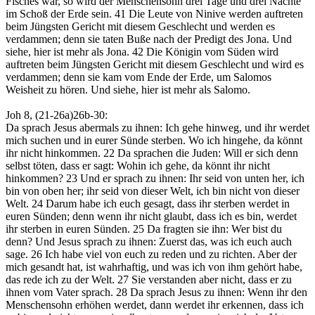
Fisches war, so wird der Menschensohn drei Tage und drei Nächte
im Schoß der Erde sein.
41
Die Leute von Ninive werden auftreten
beim Jüngsten Gericht mit diesem Geschlecht und werden es
verdammen; denn sie taten Buße nach der Predigt des Jona. Und
siehe, hier ist mehr als Jona.
42
Die Königin vom Süden wird
auftreten beim Jüngsten Gericht mit diesem Geschlecht und wird es
verdammen; denn sie kam vom Ende der Erde, um Salomos
Weisheit zu hören. Und siehe, hier ist mehr als Salomo.
Joh 8, (21-26a)26b-30
:
Da sprach Jesus abermals zu ihnen: Ich gehe hinweg, und ihr werdet
mich suchen und in eurer Sünde sterben. Wo ich hingehe, da könnt
ihr nicht hinkommen.
22
Da sprachen die Juden: Will er sich denn
selbst töten, dass er sagt: Wohin ich gehe, da könnt ihr nicht
hinkommen?
23
Und er sprach zu ihnen: Ihr seid von unten her, ich
bin von oben her; ihr seid von dieser Welt, ich bin nicht von dieser
Welt.
24
Darum habe ich euch gesagt, dass ihr sterben werdet in
euren Sünden; denn wenn ihr nicht glaubt, dass ich es bin, werdet
ihr sterben in euren Sünden.
25
Da fragten sie ihn: Wer bist du
denn? Und Jesus sprach zu ihnen: Zuerst das, was ich euch auch
sage.
26
Ich habe viel von euch zu reden und zu richten. Aber
der
mich gesandt hat, ist wahrhaftig, und was ich von ihm gehört habe,
das rede ich zu der Welt.
27
Sie verstanden aber nicht, dass er zu
ihnen vom Vater sprach.
28
Da sprach Jesus zu ihnen: Wenn ihr den
Menschensohn erhöhen werdet, dann werdet ihr erkennen, dass ich