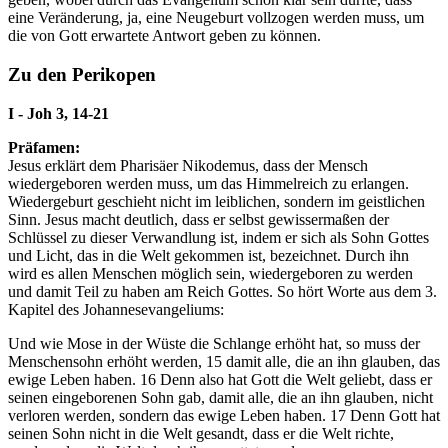
eine Veränderung, ja, eine Neugeburt vollzogen werden muss, um
die von Gott erwartete Antwort geben zu können.
Zu den Perikopen
I - Joh 3, 14-21
Präfamen:
Jesus erklärt dem Pharisäer Nikodemus, dass der Mensch
wiedergeboren werden muss, um das Himmelreich zu erlangen.
Wiedergeburt geschieht nicht im leiblichen, sondern im geistlichen
Sinn. Jesus macht deutlich, dass er selbst gewissermaßen der
Schlüssel zu dieser Verwandlung ist, indem er sich als Sohn Gottes
und Licht, das in die Welt gekommen ist, bezeichnet. Durch ihn
wird es allen Menschen möglich sein, wiedergeboren zu werden
und damit Teil zu haben am Reich Gottes. So hört Worte aus dem 3.
Kapitel des Johannesevangeliums:
Und wie Mose in der Wüste die Schlange erhöht hat, so muss der
Menschensohn erhöht werden,
15
damit alle, die an ihn glauben, das
ewige Leben haben.
16
Denn also hat Gott die Welt geliebt, dass er
seinen eingeborenen Sohn gab, damit alle, die an ihn glauben, nicht
verloren werden, sondern das ewige Leben haben.
17
Denn Gott hat
seinen Sohn nicht in die Welt gesandt, dass er die Welt richte,