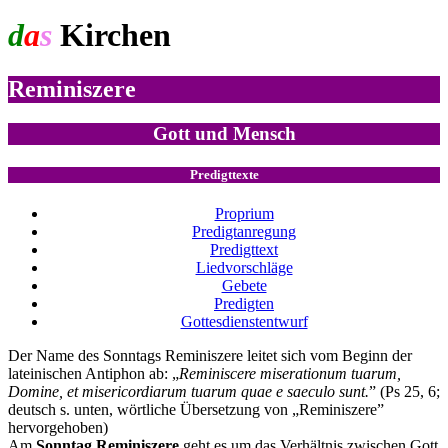
d
a
s
Kirchen
jahr
Reminiszere
Gott und Mensch
Predigttexte
Proprium
Predigtanregung
Predigttext
Liedvorschläge
Gebete
Predigten
Gottesdienstentwurf
Der Name des Sonntags Reminiszere leitet sich vom Beginn der
lateinischen Antiphon ab: „
Reminiscere miserationum tuarum,
Domine, et misericordiarum tuarum quae e saeculo sunt.
” (Ps 25, 6;
deutsch s. unten, wörtliche Übersetzung von „Reminiszere”
hervorgehoben)
Am
Sonntag Reminiszere
geht es um das Verhältnis zwischen Gott