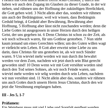
haben wir auch den Zugang im Glauben zu dieser Gnade, in der wir
stehen, und rühmen uns der Hoffnung der zukünftigen Herrlichkeit,
die Gott geben wird.
3
Nicht allein aber das, sondern wir rühmen
uns auch der Bedrängnisse, weil wir wissen, dass Bedrängnis
Geduld bringt,
4
Geduld aber Bewährung, Bewährung aber
Hoffnung,
5
Hoffnung aber lässt nicht zuschanden werden; denn die
Liebe Gottes ist ausgegossen in unsre Herzen durch den heiligen
Geist, der uns gegeben ist.
6
Denn Christus ist schon zu der Zeit, als
wir noch schwach waren, für uns Gottlose gestorben.
7
Nun stirbt
kaum jemand um eines Gerechten willen; um des Guten willen wagt
er vielleicht sein Leben.
8
Gott aber erweist seine Liebe zu uns
darin, dass Christus für uns gestorben ist, als wir noch Sünder
waren.
9
Um wieviel mehr werden wir nun durch ihn bewahrt
werden vor dem Zorn, nachdem wir jetzt durch sein Blut gerecht
geworden sind!
10
Denn wenn wir mit Gott versöhnt worden sind
durch den Tod seines Sohnes, als wir noch Feinde waren, um
wieviel mehr werden wir selig werden durch sein Leben, nachdem
wir nun versöhnt sind.
11
Nicht allein aber das, sondern wir rühmen
uns auch Gottes durch unsern Herrn Jesus Christus, durch den wir
jetzt die Versöhnung empfangen haben.
III - Jes 5, 1-7
Präfamen:
Ein Weinberg muss mit viel Liebe und Sorgfalt gepflegt werden,