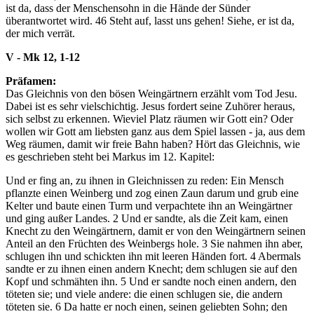
ist da, dass der Menschensohn in die Hände der Sünder
überantwortet wird.
46
Steht auf, lasst uns gehen! Siehe, er ist da,
der mich verrät.
V - Mk 12, 1-12
Präfamen:
Das Gleichnis von den bösen Weingärtnern erzählt vom Tod Jesu.
Dabei ist es sehr vielschichtig. Jesus fordert seine Zuhörer heraus,
sich selbst zu erkennen. Wieviel Platz räumen wir Gott ein? Oder
wollen wir Gott am liebsten ganz aus dem Spiel lassen - ja, aus dem
Weg räumen, damit wir freie Bahn haben? Hört das Gleichnis, wie
es geschrieben steht bei Markus im 12. Kapitel:
Und er fing an, zu ihnen in Gleichnissen zu reden: Ein Mensch
pflanzte einen Weinberg und zog einen Zaun darum und grub eine
Kelter und baute einen Turm und verpachtete ihn an Weingärtner
und ging außer Landes.
2
Und er sandte, als die Zeit kam, einen
Knecht zu den Weingärtnern, damit er von den Weingärtnern seinen
Anteil an den Früchten des Weinbergs hole.
3
Sie nahmen ihn aber,
schlugen ihn und schickten ihn mit leeren Händen fort.
4
Abermals
sandte er zu ihnen einen andern Knecht; dem schlugen sie auf den
Kopf und schmähten ihn.
5
Und er sandte noch einen andern, den
töteten sie; und viele andere: die einen schlugen sie, die andern
töteten sie.
6
Da hatte er noch einen, seinen geliebten Sohn; den