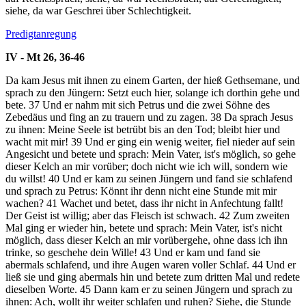
siehe, da war Geschrei über Schlechtigkeit.
Predigtanregung
IV - Mt 26, 36-46
Da kam Jesus mit ihnen zu einem Garten, der hieß Gethsemane, und
sprach zu den Jüngern: Setzt euch hier, solange ich dorthin gehe und
bete.
37
Und er nahm mit sich Petrus und die zwei Söhne des
Zebedäus und fing an zu trauern und zu zagen.
38
Da sprach Jesus
zu ihnen: Meine Seele ist betrübt bis an den Tod; bleibt hier und
wacht mit mir!
39
Und er ging ein wenig weiter, fiel nieder auf sein
Angesicht und betete und sprach: Mein Vater, ist's möglich, so gehe
dieser Kelch an mir vorüber; doch nicht wie ich will, sondern wie
du willst!
40
Und er kam zu seinen Jüngern und fand sie schlafend
und sprach zu Petrus: Könnt ihr denn nicht eine Stunde mit mir
wachen?
41
Wachet und betet, dass ihr nicht in Anfechtung fallt!
Der Geist ist willig; aber das Fleisch ist schwach.
42
Zum zweiten
Mal ging er wieder hin, betete und sprach: Mein Vater, ist's nicht
möglich, dass dieser Kelch an mir vorübergehe, ohne dass ich ihn
trinke, so geschehe dein Wille!
43
Und er kam und fand sie
abermals schlafend, und ihre Augen waren voller Schlaf.
44
Und er
ließ sie und ging abermals hin und betete zum dritten Mal und redete
dieselben Worte.
45
Dann kam er zu seinen Jüngern und sprach zu
ihnen: Ach, wollt ihr weiter schlafen und ruhen? Siehe, die Stunde