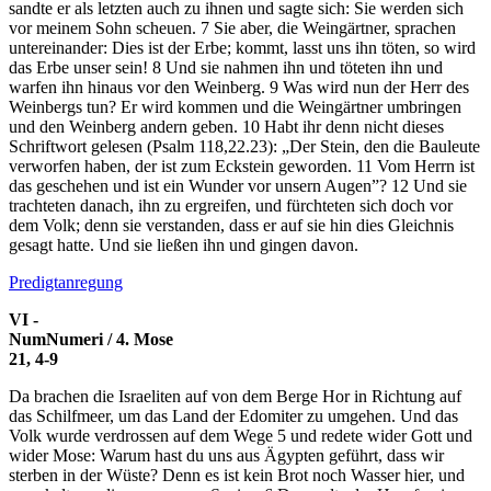
sandte er als letzten auch zu ihnen und sagte sich: Sie werden sich
vor meinem Sohn scheuen.
7
Sie aber, die Weingärtner, sprachen
untereinander: Dies ist der Erbe; kommt, lasst uns ihn töten, so wird
das Erbe unser sein!
8
Und sie nahmen ihn und töteten ihn und
warfen ihn hinaus vor den Weinberg.
9
Was wird nun der Herr des
Weinbergs tun? Er wird kommen und die Weingärtner umbringen
und den Weinberg andern geben.
10
Habt ihr denn nicht dieses
Schriftwort gelesen (Psalm 118,22.23): „Der Stein, den die Bauleute
verworfen haben, der ist zum Eckstein geworden.
11
Vom Herrn ist
das geschehen und ist ein Wunder vor unsern Augen”?
12
Und sie
trachteten danach, ihn zu ergreifen, und fürchteten sich doch vor
dem Volk; denn sie verstanden, dass er auf sie hin dies Gleichnis
gesagt hatte. Und sie ließen ihn und gingen davon.
Predigtanregung
VI -
Num
Numeri / 4. Mose
21, 4-9
Da brachen die Israeliten auf von dem Berge Hor in Richtung auf
das Schilfmeer, um das Land der Edomiter zu umgehen. Und das
Volk wurde verdrossen auf dem Wege
5
und redete wider Gott und
wider Mose: Warum hast du uns aus Ägypten geführt, dass wir
sterben in der Wüste? Denn es ist kein Brot noch Wasser hier, und