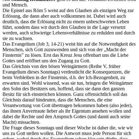
und Mensch.
Die Epistel aus Röm 5 weist auf den Glauben als einzigen Weg zur
Erlösung, die dann aber auch vollkommen ist. Dabei wird auch
deutlich, dass die Erlösung nicht zu einem unbeschwerten Leben
führt, sondern dass wir durch den Glauben in die Lage versetzt
werden, auch schwierige Lebensverhältnisse zu erdulden und durch
sie zu wachsen.
Das Evangelium (Joh 3, 14-21) weist hin auf die Notwendigkeit des
Menschen, sich Gott zuzuwenden und sich von der „Macht der
Finsternis” zu lösen. Erst das Kreuz Jesu offenbart uns die Liebe
Gottes und eröffnet uns den Zugang zu Gott.
Das Gleichnis von den bösen Weingärtnern (Reihe V, früher
Evangelium dieses Sonntags) verdeutlicht die Konsequenzen, die
beim Verbleiben in der Finsternis, d.h. der Ich-Bezogenheit, zu
erwarten sind. Wohl wissend, was sie tun, bringen die Weingärtner
den Sohn des Besitzers um, hoffend, dass sie dann den ganzen
Besitz für sich einstreichen können. Ganz offensichtlich soll das
Gleichnis darauf hindeuten, dass die Menschen, die eine
Verantwortung von Gott übertragen bekommen haben (also jeder),
das ihnen Anvertraute lieber als ihr Eigentum ansehen wollen und
dabei die Rechte und den Anspruch Gottes (und damit auch seine
Macht) missachten.
Die Frage dieses Sonntags und dieser Woche ist daher die, wie wir
uns zu Gott stellen wollen. Die Antwort muss jede Person für sich
geben, wobei durch das Evangelium schon klar sein dürfte, dass