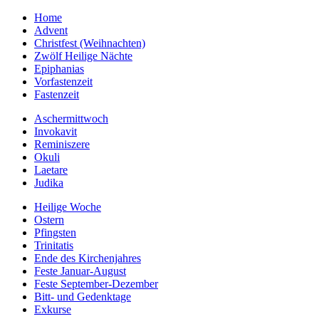
Home
Advent
Christfest (Weihnachten)
Zwölf Heilige Nächte
Epiphanias
Vorfastenzeit
Fastenzeit
Aschermittwoch
Invokavit
Reminiszere
Okuli
Laetare
Judika
Heilige Woche
Ostern
Pfingsten
Trinitatis
Ende des Kirchenjahres
Feste Januar-August
Feste September-Dezember
Bitt- und Gedenktage
Exkurse