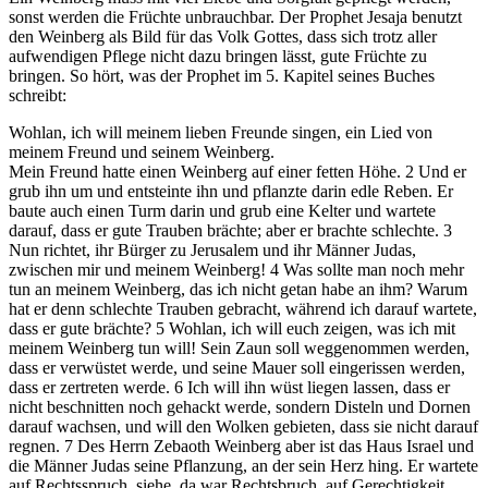
sonst werden die Früchte unbrauchbar. Der Prophet Jesaja benutzt
den Weinberg als Bild für das Volk Gottes, dass sich trotz aller
aufwendigen Pflege nicht dazu bringen lässt, gute Früchte zu
bringen. So hört, was der Prophet im 5. Kapitel seines Buches
schreibt:
Wohlan, ich will meinem lieben Freunde singen, ein Lied von
meinem Freund und seinem Weinberg.
Mein Freund hatte einen Weinberg auf einer fetten Höhe.
2
Und er
grub ihn um und entsteinte ihn und pflanzte darin edle Reben. Er
baute auch einen Turm darin und grub eine Kelter und wartete
darauf, dass er gute Trauben brächte; aber er brachte schlechte.
3
Nun richtet, ihr Bürger zu Jerusalem und ihr Männer Judas,
zwischen mir und meinem Weinberg!
4
Was sollte man noch mehr
tun an meinem Weinberg, das ich nicht getan habe an ihm? Warum
hat er denn schlechte Trauben gebracht, während ich darauf wartete,
dass er gute brächte?
5
Wohlan, ich will euch zeigen, was ich mit
meinem Weinberg tun will! Sein Zaun soll weggenommen werden,
dass er verwüstet werde, und seine Mauer soll eingerissen werden,
dass er zertreten werde.
6
Ich will ihn wüst liegen lassen, dass er
nicht beschnitten noch gehackt werde, sondern Disteln und Dornen
darauf wachsen, und will den Wolken gebieten, dass sie nicht darauf
regnen.
7
Des
Herrn
Zebaoth Weinberg aber ist das Haus Israel und
die Männer Judas seine Pflanzung, an der sein Herz hing. Er wartete
auf Rechtsspruch, siehe, da war Rechtsbruch, auf Gerechtigkeit,