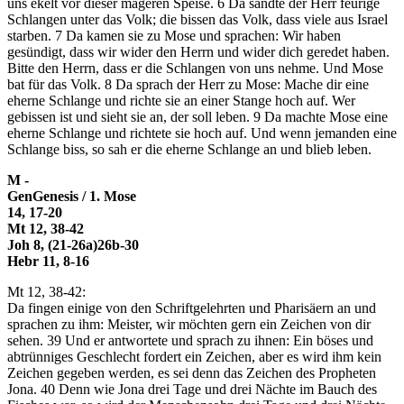
uns ekelt vor dieser mageren Speise.
6
Da sandte der
Herr
feurige
Schlangen unter das Volk; die bissen das Volk, dass viele aus Israel
starben.
7
Da kamen sie zu Mose und sprachen: Wir haben
gesündigt, dass wir wider den
Herrn
und wider dich geredet haben.
Bitte den
Herrn
, dass er die Schlangen von uns nehme. Und Mose
bat für das Volk.
8
Da sprach der
Herr
zu Mose: Mache dir eine
eherne Schlange und richte sie an einer Stange hoch auf. Wer
gebissen ist und sieht sie an, der soll leben.
9
Da machte Mose eine
eherne Schlange und richtete sie hoch auf. Und wenn jemanden eine
Schlange biss, so sah er die eherne Schlange an und blieb leben.
M -
Gen
Genesis / 1. Mose
14, 17-20
Mt 12, 38-42
Joh 8, (21-26a)26b-30
Hebr 11, 8-16
Mt 12, 38-42
:
Da fingen einige von den Schriftgelehrten und Pharisäern an und
sprachen zu ihm: Meister, wir möchten gern ein Zeichen von dir
sehen.
39
Und er antwortete und sprach zu ihnen: Ein böses und
abtrünniges Geschlecht fordert ein Zeichen, aber es wird ihm kein
Zeichen gegeben werden, es sei denn das Zeichen des Propheten
Jona.
40
Denn wie Jona drei Tage und drei Nächte im Bauch des