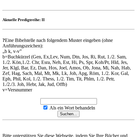
Aktuelle Predigtreihe: II
?
Eine Bibelstelle nach folgendem Muster eingeben (ohne
Anführungszeichen):
„b k, v-v”
b=Buchkürzel (Gen, Ex,Lev, Num, Dtn, Jos, Ri, Rut, 1./2. Sam,
1./2. Kön,1./2. Chr, Esra, Neh, Est, Hi, Ps, Spr, Koh/Pr, Hld, Jes,
Jer, Klgl, Bar, Ez, Dan, Hos, Joel, Amos, Ob, Jona, Mi, Nah, Hab,
Zef, Hag, Sach, Mal, Mt, Mk, Lk, Joh, Apg, Röm, 1./2. Kor, Gal,
Eph, Phil, Kol, 1./2. Thess, 1./2. Tim, Tit, Phlm, 1./2. Petr,
1./2./3. Joh, Hebr, Jak, Jud, Offb)
v=Versnummer
Als ein Wort behandeln
Bitte unterstützen Sie diese Webseite, indem Sie Ihre Bücher und