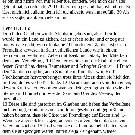
es bin und nichts von mir selber tue, sondern, wie mich der Vater
gelehrt hat, so rede ich.
29
Und der mich gesandt hat, ist mit mir. Er
lässt mich nicht allein; denn ich tue allezeit, was ihm gefällt.
30
Als
er das sagte, glaubten viele an ihn.
Hebr 11, 8-16
:
Durch den Glauben wurde Abraham gehorsam, als er berufen
wurde, in ein Land zu ziehen, das er erben sollte; und er zog aus
und wusste nicht, wo er hinkäme.
9
Durch den Glauben ist er ein
Fremdling gewesen in dem verheißenen Lande wie in einem
fremden und wohnte in Zelten mit Isaak und Jakob, den Miterben
derselben Verheißung.
10
Denn er wartete auf die Stadt, die einen
festen Grund hat, deren Baumeister und Schöpfer Gott ist.
11
Durch
den Glauben empfing auch Sara, die unfruchtbar war, Kraft,
Nachkommen hervorzubringen trotz ihres Alters; denn sie hielt den
für treu, der es verheißen hatte.
12
Darum sind auch von dem einen,
dessen Kraft schon erstorben war, so viele gezeugt worden wie die
Sterne am Himmel und wie der Sand am Ufer des Meeres, der
unzählbar ist.
13
Diese alle sind gestorben im Glauben und haben das Verheißene
nicht erlangt, sondern es nur von ferne gesehen und gegrüßt und
haben bekannt, dass sie Gäste und Fremdlinge auf Erden sind.
14
Wenn sie aber solches sagen, geben sie zu verstehen, dass sie ein
Vaterland suchen.
15
Und wenn sie das Land gemeint hätten, von
dem sie ausgezogen waren, hätten sie ja Zeit gehabt, wieder