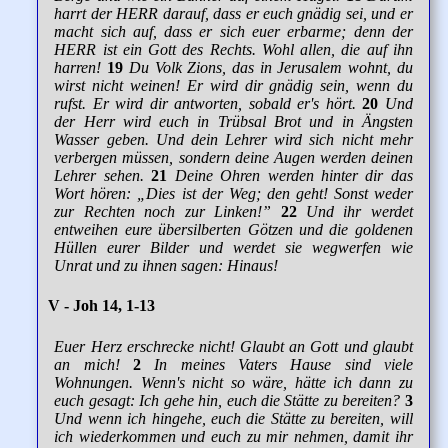
harrt der HERR darauf, dass er euch gnädig sei, und er
macht sich auf, dass er sich euer erbarme; denn der
HERR ist ein Gott des Rechts. Wohl allen, die auf ihn
harren!
19
Du Volk Zions, das in Jerusalem wohnt, du
wirst nicht weinen! Er wird dir gnädig sein, wenn du
rufst. Er wird dir antworten, sobald er's hört.
20
Und
der Herr wird euch in Trübsal Brot und in Ängsten
Wasser geben. Und dein Lehrer wird sich nicht mehr
verbergen müssen, sondern deine Augen werden deinen
Lehrer sehen.
21
Deine Ohren werden hinter dir das
Wort hören: „Dies ist der Weg; den geht! Sonst weder
zur Rechten noch zur Linken!”
22
Und ihr werdet
entweihen eure übersilberten Götzen und die goldenen
Hüllen eurer Bilder und werdet sie wegwerfen wie
Unrat und zu ihnen sagen: Hinaus!
V - Joh 14, 1-13
Euer Herz erschrecke nicht! Glaubt an Gott und glaubt
an mich!
2
In meines Vaters Hause sind viele
Wohnungen. Wenn's nicht so wäre, hätte ich dann zu
euch gesagt: Ich gehe hin, euch die Stätte zu bereiten?
3
Und wenn ich hingehe, euch die Stätte zu bereiten, will
ich wiederkommen und euch zu mir nehmen, damit ihr