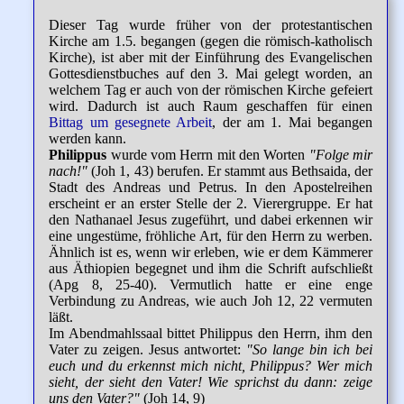
Dieser Tag wurde früher von der protestantischen
Kirche am 1.5. begangen (gegen die römisch-katholisch
Kirche), ist aber mit der Einführung des Evangelischen
Gottesdienstbuches auf den 3. Mai gelegt worden, an
welchem Tag er auch von der römischen Kirche gefeiert
wird. Dadurch ist auch Raum geschaffen für einen
Bittag um gesegnete Arbeit
, der am 1. Mai begangen
werden kann.
Philippus
wurde vom Herrn mit den Worten
"Folge mir
nach!"
(Joh 1, 43) berufen. Er stammt aus Bethsaida, der
Stadt des Andreas und Petrus. In den Apostelreihen
erscheint er an erster Stelle der 2. Vierergruppe. Er hat
den Nathanael Jesus zugeführt, und dabei erkennen wir
eine ungestüme, fröhliche Art, für den Herrn zu werben.
Ähnlich ist es, wenn wir erleben, wie er dem Kämmerer
aus Äthiopien begegnet und ihm die Schrift aufschließt
(Apg 8, 25-40). Vermutlich hatte er eine enge
Verbindung zu Andreas, wie auch Joh 12, 22 vermuten
läßt.
Im Abendmahlssaal bittet Philippus den Herrn, ihm den
Vater zu zeigen. Jesus antwortet:
"So lange bin ich bei
euch und du erkennst mich nicht, Philippus? Wer mich
sieht, der sieht den Vater! Wie sprichst du dann: zeige
uns den Vater?"
(Joh 14, 9)