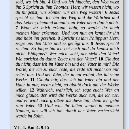
seid, wo ich bin.
4
Und wo ich hingehe, den Weg wisst
ihr.
5
Spricht zu ihm Thomas: Herr, wir wissen nicht, wo
du hingehst; wie können wir den Weg wissen?
6
Jesus
spricht zu ihm: Ich bin der Weg und die Wahrheit und
das Leben; niemand kommt zum Vater denn durch mich.
7
Wenn ihr mich erkannt habt, so werdet ihr auch
meinen Vater erkennen. Und von nun an kennt ihr ihn
und habt ihn gesehen.
8
Spricht zu ihm Philippus: Herr,
zeige uns den Vater und es genügt uns.
9
Jesus spricht
zu ihm: So lange bin ich bei euch und du kennst mich
nicht, Philippus? Wer mich sieht, der sieht den Vater!
Wie sprichst du dann: Zeige uns den Vater?
10
Glaubst
du nicht, dass ich im Vater bin und der Vater in mir? Die
Worte, die ich zu euch rede, die rede ich nicht von mir
selbst aus. Und der Vater, der in mir wohnt, der tut seine
Werke.
11
Glaubt mir, dass ich im Vater bin und der
Vater in mir; wenn nicht, so glaubt doch um der Werke
willen.
12
Wahrlich, wahrlich, ich sage euch: Wer an
mich glaubt, der wird die Werke auch tun, die ich tue,
und er wird noch größere als diese tun; denn ich gehe
zum Vater.
13
Und was ihr bitten werdet in meinem
Namen, das will ich tun, damit der Vater verherrlicht
werde im Sohn.
VI - 1. Kor 4, 9-15