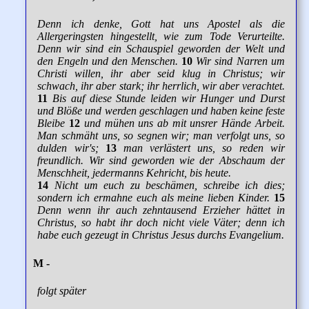
Denn ich denke, Gott hat uns Apostel als die
Allergeringsten hingestellt, wie zum Tode Verurteilte.
Denn wir sind ein Schauspiel geworden der Welt und
den Engeln und den Menschen.
10
Wir sind Narren um
Christi willen, ihr aber seid klug in Christus; wir
schwach, ihr aber stark; ihr herrlich, wir aber verachtet.
11
Bis auf diese Stunde leiden wir Hunger und Durst
und Blöße und werden geschlagen und haben keine feste
Bleibe
12
und mühen uns ab mit unsrer Hände Arbeit.
Man schmäht uns, so segnen wir; man verfolgt uns, so
dulden wir's;
13
man verlästert uns, so reden wir
freundlich. Wir sind geworden wie der Abschaum der
Menschheit, jedermanns Kehricht, bis heute.
14
Nicht um euch zu beschämen, schreibe ich dies;
sondern ich ermahne euch als meine lieben Kinder.
15
Denn wenn ihr auch zehntausend Erzieher hättet in
Christus, so habt ihr doch nicht viele Väter; denn ich
habe euch gezeugt in Christus Jesus durchs Evangelium.
M -
folgt später