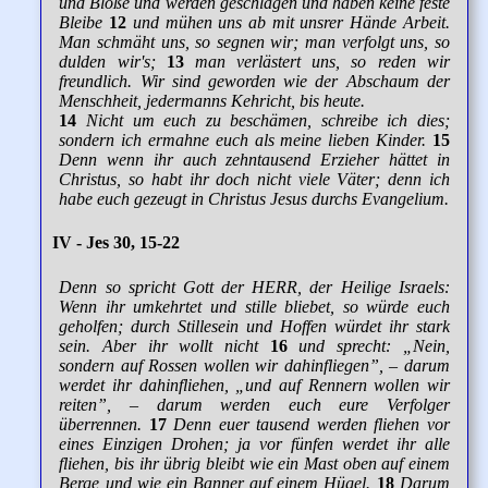
und Blöße und werden geschlagen und haben keine feste
Bleibe
12
und mühen uns ab mit unsrer Hände Arbeit.
Man schmäht uns, so segnen wir; man verfolgt uns, so
dulden wir's;
13
man verlästert uns, so reden wir
freundlich. Wir sind geworden wie der Abschaum der
Menschheit, jedermanns Kehricht, bis heute.
14
Nicht um euch zu beschämen, schreibe ich dies;
sondern ich ermahne euch als meine lieben Kinder.
15
Denn wenn ihr auch zehntausend Erzieher hättet in
Christus, so habt ihr doch nicht viele Väter; denn ich
habe euch gezeugt in Christus Jesus durchs Evangelium.
IV - Jes 30, 15-22
Denn so spricht Gott der HERR, der Heilige Israels:
Wenn ihr umkehrtet und stille bliebet, so würde euch
geholfen; durch Stillesein und Hoffen würdet ihr stark
sein. Aber ihr wollt nicht
16
und sprecht: „Nein,
sondern auf Rossen wollen wir dahinfliegen”, – darum
werdet ihr dahinfliehen, „und auf Rennern wollen wir
reiten”, – darum werden euch eure Verfolger
überrennen.
17
Denn euer tausend werden fliehen vor
eines Einzigen Drohen; ja vor fünfen werdet ihr alle
fliehen, bis ihr übrig bleibt wie ein Mast oben auf einem
Berge und wie ein Banner auf einem Hügel.
18
Darum