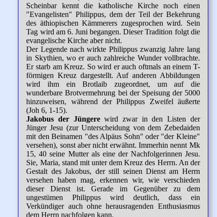
Scheinbar kennt die katholische Kirche noch einen
"Evangelisten" Philippus, dem der Teil der Bekehrung
des äthiopischen Kämmerers zugesprochen wird. Sein
Tag wird am 6. Juni begangen. Dieser Tradition folgt die
evangelische Kirche aber nicht.
Der Legende nach wirkte Philippus zwanzig Jahre lang
in Skythien, wo er auch zahlreiche Wunder vollbrachte.
Er starb am Kreuz. So wird er auch oftmals an einem T-
förmigen Kreuz dargestellt. Auf anderen Abbildungen
wird ihm ein Brotlaib zugeordnet, um auf die
wunderbare Brotvermehrung bei der Speisung der 5000
hinzuweisen, während der Philippus Zweifel äußerte
(Joh 6, 1-15).
Jakobus der Jüngere
wird zwar in den Listen der
Jünger Jesu (zur Unterscheidung von dem Zebedaiden
mit den Beinamen "des Alpäus Sohn" oder "der Kleine"
versehen), sonst aber nicht erwähnt. Immerhin nennt Mk
15, 40 seine Mutter als eine der Nachfolgerinnen Jesu.
Sie, Maria, stand mit unter dem Kreuz des Herrn. An der
Gestalt des Jakobus, der still seinen Dienst am Herrn
versehen haben mag, erkennen wir, wie verschieden
dieser Dienst ist. Gerade im Gegenüber zu dem
ungestümen Philippus wird deutlich, dass ein
Verkündiger auch ohne herausragenden Enthusiasmus
dem Herrn nachfolgen kann.