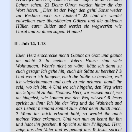
Lehrer sehen.
21
Deine Ohren werden hinter dir das
Wort hören: „Dies ist der Weg; den geht! Sonst weder
zur Rechten noch zur Linken!”
22
Und ihr werdet
entweihen eure übersilberten Götzen und die goldenen
Hüllen eurer Bilder und werdet sie wegwerfen wie
Unrat und zu ihnen sagen: Hinaus!
II - Joh 14, 1-13
Euer Herz erschrecke nicht! Glaubt an Gott und glaubt
an mich!
2
In meines Vaters Hause sind viele
Wohnungen. Wenn's nicht so wäre, hätte ich dann zu
euch gesagt: Ich gehe hin, euch die Stätte zu bereiten?
3
Und wenn ich hingehe, euch die Stätte zu bereiten, will
ich wiederkommen und euch zu mir nehmen, damit ihr
seid, wo ich bin.
4
Und wo ich hingehe, den Weg wisst
ihr.
5
Spricht zu ihm Thomas: Herr, wir wissen nicht, wo
du hingehst; wie können wir den Weg wissen?
6
Jesus
spricht zu ihm: Ich bin der Weg und die Wahrheit und
das Leben; niemand kommt zum Vater denn durch mich.
7
Wenn ihr mich erkannt habt, so werdet ihr auch
meinen Vater erkennen. Und von nun an kennt ihr ihn
und habt ihn gesehen.
8
Spricht zu ihm Philippus: Herr,
zeige uns den Vater und es genügt uns.
9
Jesus spricht