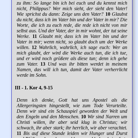
zu ihm: So lange bin ich bei euch und du kennst mich
nicht, Philippus? Wer mich sieht, der sieht den Vater!
Wie sprichst du dann: Zeige uns den Vater?
10
Glaubst
du nicht, dass ich im Vater bin und der Vater in mir? Die
Worte, die ich zu euch rede, die rede ich nicht von mir
selbst aus. Und der Vater, der in mir wohnt, der tut seine
Werke.
11
Glaubt mir, dass ich im Vater bin und der
Vater in mir; wenn nicht, so glaubt doch um der Werke
willen.
12
Wahrlich, wahrlich, ich sage euch: Wer an
mich glaubt, der wird die Werke auch tun, die ich tue,
und er wird noch größere als diese tun; denn ich gehe
zum Vater.
13
Und was ihr bitten werdet in meinem
Namen, das will ich tun, damit der Vater verherrlicht
werde im Sohn.
III - 1. Kor 4, 9-15
Denn ich denke, Gott hat uns Apostel als die
Allergeringsten hingestellt, wie zum Tode Verurteilte.
Denn wir sind ein Schauspiel geworden der Welt und
den Engeln und den Menschen.
10
Wir sind Narren um
Christi willen, ihr aber seid klug in Christus; wir
schwach, ihr aber stark; ihr herrlich, wir aber verachtet.
11
Bis auf diese Stunde leiden wir Hunger und Durst