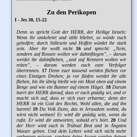
Zu den Perikopen
I - Jes 30, 15-22
Denn so spricht Gott der HERR, der Heilige Israels:
Wenn ihr umkehrtet und stille bliebet, so würde euch
geholfen; durch Stillesein und Hoffen würdet ihr stark
sein. Aber ihr wollt nicht
16
und sprecht: „Nein,
sondern auf Rossen wollen wir dahinfliegen”, – darum
werdet ihr dahinfliehen, „und auf Rennern wollen wir
reiten”, – darum werden euch eure Verfolger
überrennen.
17
Denn euer tausend werden fliehen vor
eines Einzigen Drohen; ja vor fünfen werdet ihr alle
fliehen, bis ihr übrig bleibt wie ein Mast oben auf einem
Berge und wie ein Banner auf einem Hügel.
18
Darum
harrt der HERR darauf, dass er euch gnädig sei, und er
macht sich auf, dass er sich euer erbarme; denn der
HERR ist ein Gott des Rechts. Wohl allen, die auf ihn
harren!
19
Du Volk Zions, das in Jerusalem wohnt, du
wirst nicht weinen! Er wird dir gnädig sein, wenn du
rufst. Er wird dir antworten, sobald er's hört.
20
Und
der Herr wird euch in Trübsal Brot und in Ängsten
Wasser geben. Und dein Lehrer wird sich nicht mehr
verbergen müssen, sondern deine Augen werden deinen