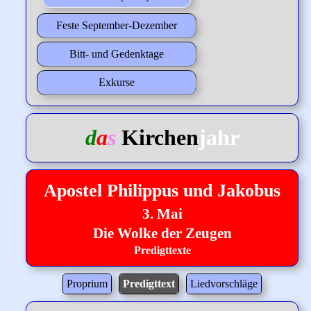
Feste September-Dezember
Bitt- und Gedenktage
Exkurse
d
a
s
Kirchen
jahr
Apostel Philippus und Jakobus
3. Mai
Die Wolke der Zeugen
Predigttexte
Proprium
Predigttext
Liedvorschläge