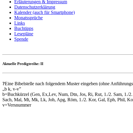
Erläuterungen & Impressum
Datenschutzerklärung
Kalender (auch für Smartphone)
Monatssprüche
Links
Buchtipps
Lesepläne
Spende
Aktuelle Predigtreihe: II
?
Eine Bibelstelle nach folgendem Muster eingeben (ohne Anführungs
„b k, v-v”
b=Buchkürzel (Gen, Ex,Lev, Num, Dtn, Jos, Ri, Rut, 1./2. Sam, 1./2. 
Sach, Mal, Mt, Mk, Lk, Joh, Apg, Röm, 1./2. Kor, Gal, Eph, Phil, Kol, 1
v=Versnummer