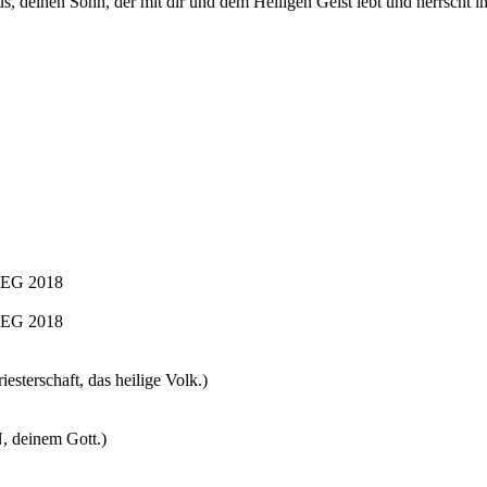
us, deinen Sohn, der mit dir und dem Heiligen Geist lebt und herrscht i
m EG 2018
m EG 2018
esterschaft, das heilige Volk.)
, deinem Gott.)