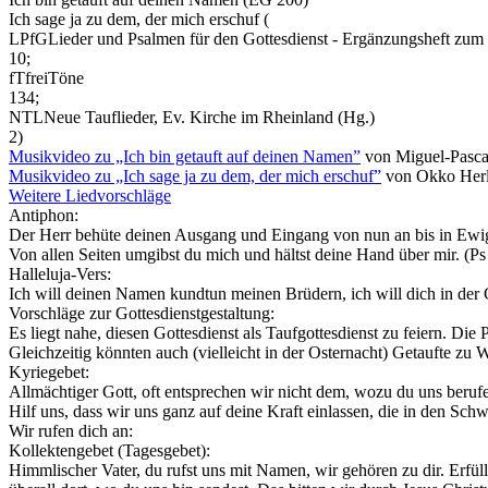
Ich sage ja zu dem, der mich erschuf (
LPfG
Lieder und Psalmen für den Gottesdienst - Ergänzungsheft zu
10;
fT
freiTöne
134;
NTL
Neue Tauflieder, Ev. Kirche im Rheinland (Hg.)
2)
Musikvideo zu „Ich bin getauft auf deinen Namen”
von Miguel-Pasca
Musikvideo zu „Ich sage ja zu dem, der mich erschuf”
von Okko Her
Weitere Liedvorschläge
Antiphon:
Der Herr behüte deinen Ausgang und Eingang von nun an bis in Ewig
Von allen Seiten umgibst du mich und hältst deine Hand über mir.
(Ps
Halleluja-Vers:
Ich will deinen Namen kundtun meinen Brüdern, ich will dich in der
Vorschläge zur Gottesdienstgestaltung:
Es liegt nahe, diesen Gottesdienst als Taufgottesdienst zu feiern. Die
Gleichzeitig könnten auch (vielleicht in der Osternacht) Getaufte z
Kyriegebet:
Allmächtiger Gott, oft entsprechen wir nicht dem, wozu du uns beruf
Hilf uns, dass wir uns ganz auf deine Kraft einlassen, die in den Sch
Wir rufen dich an:
Kollektengebet (Tagesgebet):
Himmlischer Vater, du rufst uns mit Namen, wir gehören zu dir. Erfül