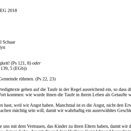
m EG 2018
l Schaar
lyn
keit!
(Ps 121, 8)
oder
 139, 5 (EGb))
 Gemeinde rühmen. (Ps 22, 23)
 Predigttexte gehen auf die Taufe in der Regel ausreichend ein, so dass
u Wort kommen: wie wurde ihnen die Taufe in ihrem Leben als Getaufte w
en hast, weil wir Angst haben. Manchmal ist es die Angst, nicht den Er
wachen mächtig sein will, damit wir wahrhaftig ein auserwähltes Geschle
le uns mit dem Vertrauen, das Kinder zu ihren Eltern haben, damit wir