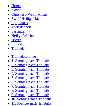
Home
Advent
Christfest (Weihnachten)
Zwölf Heilige Nächte
Epiphanias
Vorfastenzeit
Fastenzeit
Heilige Woche
Ostern
Pfingsten
Trinitatis
Trinitatissonntag
1. Sonntag nach Trinitatis
2. Sonntag nach Trinitatis
3. Sonntag nach Trinitatis
4. Sonntag nach Trinitatis
5. Sonntag nach Trinitatis
6. Sonntag nach Trinitatis
7. Sonntag nach Trinitatis
8. Sonntag nach Trinitatis
9. Sonntag nach Trinitatis
10. Sonntag nach Trinitatis
11. Sonntag nach Trinitatis