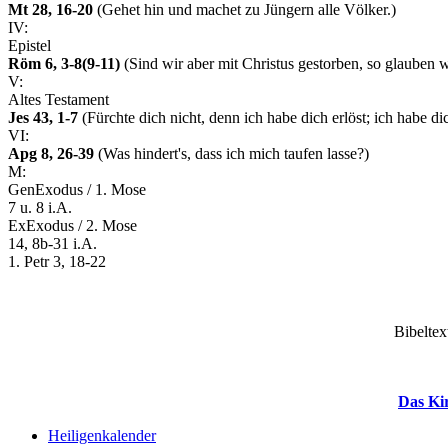
Mt 28, 16-20
(Gehet hin und machet zu Jüngern alle Völker.)
IV:
Epistel
Röm 6, 3-8(9-11)
(Sind wir aber mit Christus gestorben, so glauben w
V:
Altes Testament
Jes 43, 1-7
(Fürchte dich nicht, denn ich habe dich erlöst; ich habe d
VI:
Apg 8, 26-39
(Was hindert's, dass ich mich taufen lasse?)
M:
Gen
Exodus / 1. Mose
7 u. 8 i.A.
Ex
Exodus / 2. Mose
14, 8b-31 i.A.
1. Petr 3, 18-22
Bibeltex
Das Ki
Heiligenkalender