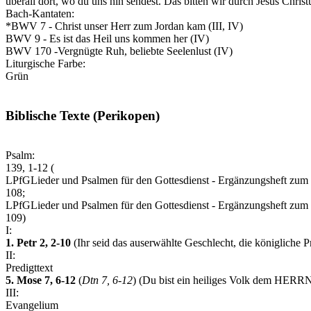
überall dort, wo du uns hin sendest. Das bitten wir durch Jesus Christ
Bach-Kantaten:
*BWV 7 - Christ unser Herr zum Jordan kam (III, IV)
BWV 9 - Es ist das Heil uns kommen her (IV)
BWV 170 -Vergnügte Ruh, beliebte Seelenlust (IV)
Liturgische Farbe:
Grün
Biblische Texte (Perikopen)
Psalm:
139, 1-12 (
LPfG
Lieder und Psalmen für den Gottesdienst - Ergänzungsheft zu
108;
LPfG
Lieder und Psalmen für den Gottesdienst - Ergänzungsheft zu
109)
I:
1. Petr 2, 2-10
(Ihr seid das auserwählte Geschlecht, die königliche Pri
II:
Predigttext
5. Mose 7, 6-12
(
Dtn 7, 6-12
) (Du bist ein heiliges Volk dem HERRN
III:
Evangelium