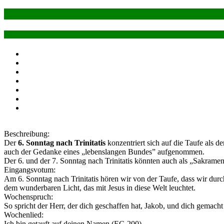
Beschreibung:
Der
6. Sonntag nach Trinitatis
konzentriert sich auf die Taufe als
auch der Gedanke eines „lebenslangen Bundes” aufgenommen.
Der 6. und der 7. Sonntag nach Trinitatis könnten auch als „Sakrame
Eingangsvotum:
Am 6. Sonntag nach Trinitatis hören wir von der Taufe, dass wir durc
dem wunderbaren Licht, das mit Jesus in diese Welt leuchtet.
Wochenspruch:
So spricht der Herr, der dich geschaffen hat, Jakob, und dich gemacht 
Wochenlied:
Ich bin getauft auf deinen Namen (EG 200)