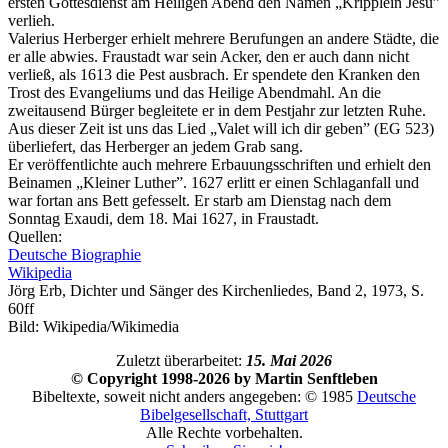
ersten Gottesdienst am Heiligen Abend den Namen „Kripplein Jesu”
verlieh.
Valerius Herberger erhielt mehrere Berufungen an andere Städte, die
er alle abwies. Fraustadt war sein Acker, den er auch dann nicht
verließ, als 1613 die Pest ausbrach. Er spendete den Kranken den
Trost des Evangeliums und das Heilige Abendmahl. An die
zweitausend Bürger begleitete er in dem Pestjahr zur letzten Ruhe.
Aus dieser Zeit ist uns das Lied „Valet will ich dir geben” (EG 523)
überliefert, das Herberger an jedem Grab sang.
Er veröffentlichte auch mehrere Erbauungsschriften und erhielt den
Beinamen „Kleiner Luther”. 1627 erlitt er einen Schlaganfall und
war fortan ans Bett gefesselt. Er starb am Dienstag nach dem
Sonntag Exaudi, dem 18. Mai 1627, in Fraustadt.
Quellen:
Deutsche Biographie
Wikipedia
Jörg Erb, Dichter und Sänger des Kirchenliedes, Band 2, 1973, S.
60ff
Bild: Wikipedia/Wikimedia
Zuletzt überarbeitet:
15. Mai 2026
© Copyright 1998-2026 by Martin Senftleben
Bibeltexte, soweit nicht anders angegeben: © 1985
Deutsche
Bibelgesellschaft, Stuttgart
Alle Rechte vorbehalten.