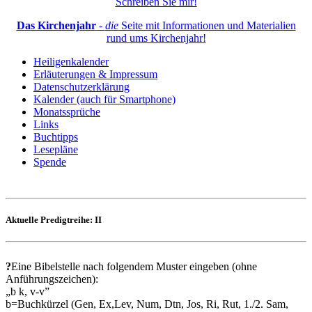
Schreiben Sie mir!
Das Kirchenjahr
-
die
Seite mit Informationen und Materialien
rund ums Kirchenjahr!
Heiligenkalender
Erläuterungen & Impressum
Datenschutzerklärung
Kalender (auch für Smartphone)
Monatssprüche
Links
Buchtipps
Lesepläne
Spende
Aktuelle Predigtreihe: II
?
Eine Bibelstelle nach folgendem Muster eingeben (ohne
Anführungszeichen):
„b k, v-v”
b=Buchkürzel (Gen, Ex,Lev, Num, Dtn, Jos, Ri, Rut, 1./2. Sam,