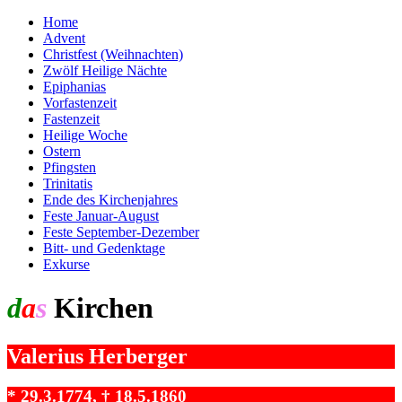
Home
Advent
Christfest (Weihnachten)
Zwölf Heilige Nächte
Epiphanias
Vorfastenzeit
Fastenzeit
Heilige Woche
Ostern
Pfingsten
Trinitatis
Ende des Kirchenjahres
Feste Januar-August
Feste September-Dezember
Bitt- und Gedenktage
Exkurse
d
a
s
Kirchen
jahr
Valerius Herberger
* 29.3.1774, † 18.5.1860