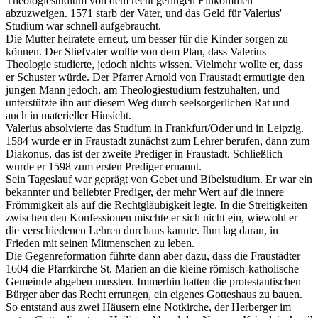
Theologiestudium von dem recht geringen Einkommen
abzuzweigen. 1571 starb der Vater, und das Geld für Valerius'
Studium war schnell aufgebraucht.
Die Mutter heiratete erneut, um besser für die Kinder sorgen zu
können. Der Stiefvater wollte von dem Plan, dass Valerius
Theologie studierte, jedoch nichts wissen. Vielmehr wollte er, dass
er Schuster würde. Der Pfarrer Arnold von Fraustadt ermutigte den
jungen Mann jedoch, am Theologiestudium festzuhalten, und
unterstützte ihn auf diesem Weg durch seelsorgerlichen Rat und
auch in materieller Hinsicht.
Valerius absolvierte das Studium in Frankfurt/Oder und in Leipzig.
1584 wurde er in Fraustadt zunächst zum Lehrer berufen, dann zum
Diakonus, das ist der zweite Prediger in Fraustadt. Schließlich
wurde er 1598 zum ersten Prediger ernannt.
Sein Tageslauf war geprägt von Gebet und Bibelstudium. Er war ein
bekannter und beliebter Prediger, der mehr Wert auf die innere
Frömmigkeit als auf die Rechtgläubigkeit legte. In die Streitigkeiten
zwischen den Konfessionen mischte er sich nicht ein, wiewohl er
die verschiedenen Lehren durchaus kannte. Ihm lag daran, in
Frieden mit seinen Mitmenschen zu leben.
Die Gegenreformation führte dann aber dazu, dass die Fraustädter
1604 die Pfarrkirche St. Marien an die kleine römisch-katholische
Gemeinde abgeben mussten. Immerhin hatten die protestantischen
Bürger aber das Recht errungen, ein eigenes Gotteshaus zu bauen.
So entstand aus zwei Häusern eine Notkirche, der Herberger im