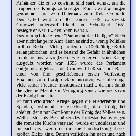
Anhänger, die er so gewinnt, sind stark genug, um die
Truppen des Königs zu besiegen. Karl I. wird gefangen
genommen und vom Unterhaus zum Tode verurteilt.
Das Urteil wird am 30. Januar 1649 vollstreckt.
Cromwell unterwarf Irland und Schottland, 1651
besiegte er Karl II., den Sohn Karls I.
Das nun gebildete neue "Parlament der Heiligen" bleibt
aber nicht lange im Amt, denn es sind zu wenig Politiker
in ihren Reihen. Viele glaubten, das 1000-jährige Reich
sei angebrochen, und es bestand die Gefahr, in ähnlichen
Totalitarismus abzugleiten, wie er zuvor vom König
ausgeübt worden war. 1653 wurde das Parlament
endgültig aufgelöst, und Cromwell ließ sich auf Basis
einer von ihm geschriebenen ersten Verfassung
Englands zum Lordprotektor ausrufen, was allerdings
viele seiner Freunde misstrauisch macht, da ihm damit
die gleiche Macht zur Verfügung stand, wie sie zuvor
der König innehatte.
Er führt erfolgreich Kriege gegen die Niederlande und
Spanien, während er gleichzeitig den Königstitel
ablehnt, denn nur Gott könne der König des Volkes sein.
Weil er sich als Beschützer des Protestantismus gegen
die römische Kirche verstand, wurde er unduldsam und
rücksichtslos, wenn es um die Durchsetzung dieses
großen Zieles ging. Darum verließen ihn nach und nach