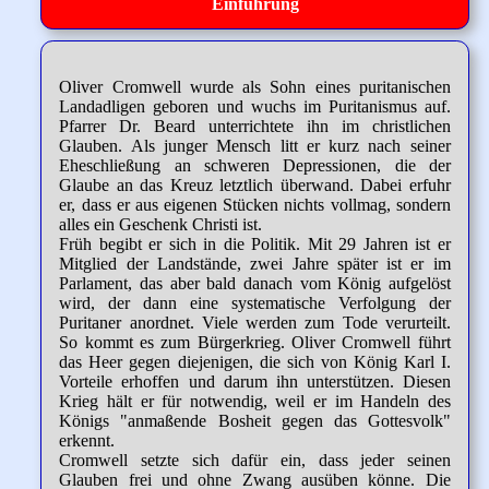
Einführung
Oliver Cromwell wurde als Sohn eines puritanischen
Landadligen geboren und wuchs im Puritanismus auf.
Pfarrer Dr. Beard unterrichtete ihn im christlichen
Glauben. Als junger Mensch litt er kurz nach seiner
Eheschließung an schweren Depressionen, die der
Glaube an das Kreuz letztlich überwand. Dabei erfuhr
er, dass er aus eigenen Stücken nichts vollmag, sondern
alles ein Geschenk Christi ist.
Früh begibt er sich in die Politik. Mit 29 Jahren ist er
Mitglied der Landstände, zwei Jahre später ist er im
Parlament, das aber bald danach vom König aufgelöst
wird, der dann eine systematische Verfolgung der
Puritaner anordnet. Viele werden zum Tode verurteilt.
So kommt es zum Bürgerkrieg. Oliver Cromwell führt
das Heer gegen diejenigen, die sich von König Karl I.
Vorteile erhoffen und darum ihn unterstützen. Diesen
Krieg hält er für notwendig, weil er im Handeln des
Königs "anmaßende Bosheit gegen das Gottesvolk"
erkennt.
Cromwell setzte sich dafür ein, dass jeder seinen
Glauben frei und ohne Zwang ausüben könne. Die